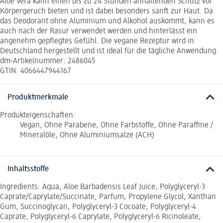
Aloe Vera kann einen bis zu 24 Stunden anhaltenden Schutz vor
Körpergeruch bieten und ist dabei besonders sanft zur Haut. Da
das Deodorant ohne Aluminium und Alkohol auskommt, kann es
auch nach der Rasur verwendet werden und hinterlässt ein
angenehm gepflegtes Gefühl. Die vegane Rezeptur wird in
Deutschland hergestellt und ist ideal für die tägliche Anwendung.
dm-Artikelnummer: 2486045
GTIN: 4066447944167
Produktmerkmale
Produkteigenschaften:
Vegan, Ohne Parabene, Ohne Farbstoffe, Ohne Paraffine /
Mineralöle, Ohne Aluminiumsalze (ACH)
Inhaltsstoffe
Ingredients: Aqua, Aloe Barbadensis Leaf Juice, Polyglyceryl-3
Caprate/Caprylate/Succinate, Parfum, Propylene Glycol, Xanthan
Gum, Succinoglycan, Polyglyceryl-3 Cocoate, Polyglyceryl-4
Caprate, Polyglyceryl-6 Caprylate, Polyglyceryl-6 Ricinoleate,