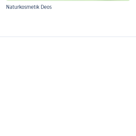
Naturkosmetik Deos
An