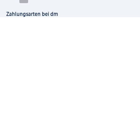
Zahlungsarten bei dm
Bei dm-med können die Zahlungsarten abweichen.
Mit dm verbinden
Jetzt die dm-App herunterladen