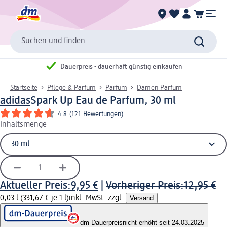
Suchen und finden
Dauerpreis - dauerhaft günstig einkaufen
Startseite
Pflege & Parfum
Parfum
Damen Parfum
adidas
Spark Up Eau de Parfum, 30 ml
4.8
(
121 Bewertungen
)
Inhaltsmenge
Aktueller Preis:
9,95 €
|
Vorheriger Preis:
12,95 €
0,03 l (331,67 € je 1 l)
inkl. MwSt. zzgl.
Versand
dm-Dauerpreis
nicht erhöht seit 24.03.2025