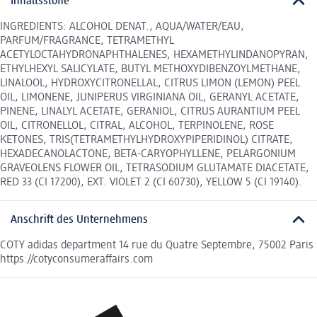
Inhaltsstoffe
INGREDIENTS: ALCOHOL DENAT., AQUA/WATER/EAU,
PARFUM/FRAGRANCE, TETRAMETHYL
ACETYLOCTAHYDRONAPHTHALENES, HEXAMETHYLINDANOPYRAN,
ETHYLHEXYL SALICYLATE, BUTYL METHOXYDIBENZOYLMETHANE,
LINALOOL, HYDROXYCITRONELLAL, CITRUS LIMON (LEMON) PEEL
OIL, LIMONENE, JUNIPERUS VIRGINIANA OIL, GERANYL ACETATE,
PINENE, LINALYL ACETATE, GERANIOL, CITRUS AURANTIUM PEEL
OIL, CITRONELLOL, CITRAL, ALCOHOL, TERPINOLENE, ROSE
KETONES, TRIS(TETRAMETHYLHYDROXYPIPERIDINOL) CITRATE,
HEXADECANOLACTONE, BETA-CARYOPHYLLENE, PELARGONIUM
GRAVEOLENS FLOWER OIL, TETRASODIUM GLUTAMATE DIACETATE,
RED 33 (CI 17200), EXT. VIOLET 2 (CI 60730), YELLOW 5 (CI 19140).
Anschrift des Unternehmens
COTY adidas department 14 rue du Quatre Septembre, 75002 Paris
https://cotyconsumeraffairs.com