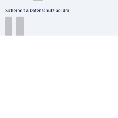
Sicherheit & Datenschutz bei dm
Zahlungsarten bei dm
Bei dm-med können die Zahlungsarten abweichen.
Mit dm verbinden