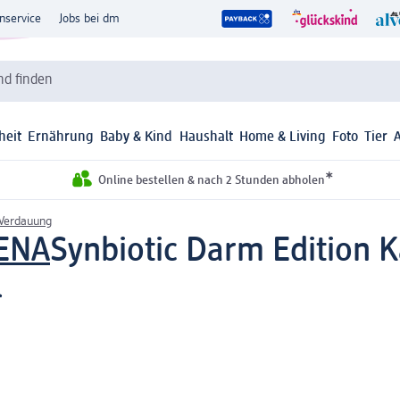
nservice
Jobs bei dm
d finden
heit
Ernährung
Baby & Kind
Haushalt
Home & Living
Foto
Tier
*
Online bestellen & nach 2 Stunden abholen
Verdauung
GENA
Synbiotic Darm Edition K
l