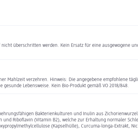
 nicht überschritten werden. Kein Ersatz für eine ausgewogene 
 einer Mahlzeit verzehren. Hinweis: Die angegebene empfohlene täg
e gesunde Lebensweise. Kein Bio-Produkt gemäß VO 2018/848.
hrungsfähigen Bakterienkulturen und Inulin aus Zichorienwurze
n und Riboflavin (Vitamin B2), welche zur Erhaltung normaler Schle
ypropylmethylcellulose (Kapselhülle), Curcuma-longa-Extrakt, Nico