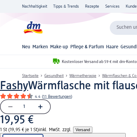
Nachhaltigkeit
Tipps & Trends
Rezepte
Services
Kunde
Suchen un
Neu
Marken
Make-up
Pflege & Parfum
Haare
Gesund
Kostenloser Versand ab 59 € mit dm-Konto
Startseite
Gesundheit
Wärmetherapie
Wärmflaschen & Co
Fashy
Wärmflasche mit flaus
4.4
(
11 Bewertungen
)
19,95 €
1 St (19,95 € je 1 St)
inkl. MwSt. zzgl.
Versand