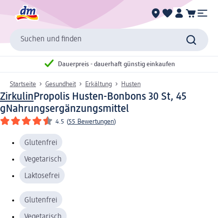
Suchen und finden
Dauerpreis - dauerhaft günstig einkaufen
Startseite
Gesundheit
Erkältung
Husten
Zirkulin
Propolis Husten-Bonbons 30 St, 45
g
Nahrungsergänzungsmittel
4.5
(
55 Bewertungen
)
Glutenfrei
Vegetarisch
Laktosefrei
Glutenfrei
Vegetarisch