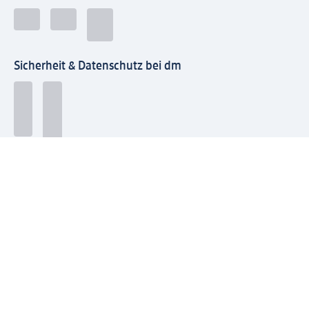
Sicherheit & Datenschutz bei dm
Zahlungsarten bei dm
Bei dm-med können die Zahlungsarten abweichen.