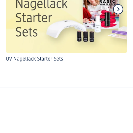
UV Nagellack Starter Sets
DI
Ca