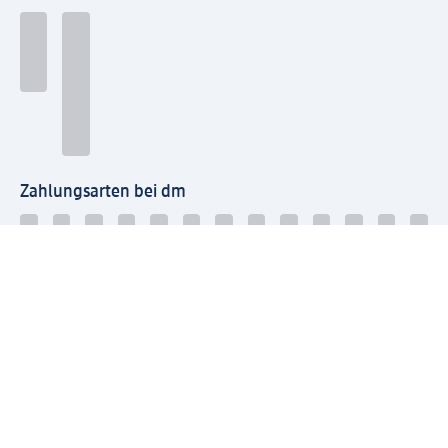
Zahlungsarten bei dm
Bei dm-med können die Zahlungsarten abweichen.
Mit dm verbinden