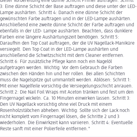
dieser Vorbereitung eine dünne Schicht Primer auftragen. Schritt
3: Eine dünne Schicht der Base auftragen und diese unter der LED-
Lampe aushärten. Schritt 4: Danach eine dünne Schicht der
gewünschten Farbe auftragen und in der LED-Lampe aushärten.
Anschließend eine zweite dünne Schicht der Farbe auftragen und
ebenfalls in der LED- Lampe aushärten. Beachten, dass dunklere
Farben eine längere Aushärtungszeit benötigen. Schritt 5:
Daraufhin den Top Coat auftragen, der die UV Nagellack-Maniküre
versiegelt. Den Top Coat in der LED-Lampe aushärten und
anschließend die Schwitzschicht mit dem Cleaner entfernen.
Schritt 6: Für zusätzliche Pflege kann noch ein Nagelöl
aufgetragen werden. Wichtig: Vor dem Gebrauch die Farben
zwischen den Händen hin und her rollen. Bei allen Schichten
muss die Nagelspitze gut ummantelt werden. Ablösen: Schritt 1:
Mit einer Nagelfeile vorsichtig die Versiegelungsschicht anrauen.
Schritt 2: Die Nail Foil Wraps mit Aceton tränken und fest um den
Fingernagel wickeln. Ca. 10 Minuten einwirken lassen. Schritt 3:
Den UV Nagellack vorsichtig ohne viel Druck mit einem
Rosenholzstäbchen abheben. Wichtig: Sollte sich der Lack noch
nicht komplett vom Fingernagel lösen, die Schritte 2 und 3
wiederholen. Die Einwirkzeit kann variieren. Schritt 4: Eventuelle
Reste sanft mit einer Polierfeile entfernen."