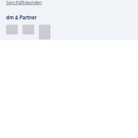
Geschäftskunden
dm & Partner
Sicherheit & Datenschutz bei dm
Zahlungsarten bei dm