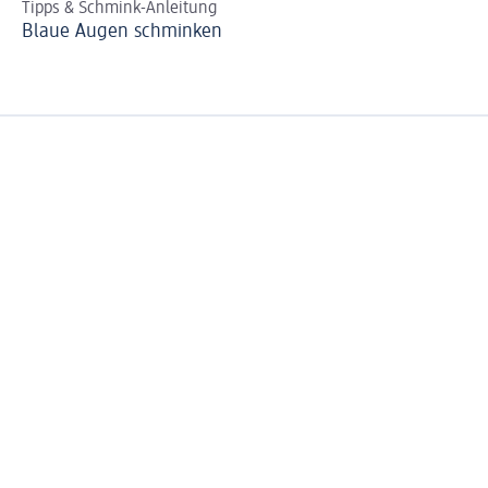
Tipps & Schmink-Anleitung
St
Blaue Augen schminken
Si