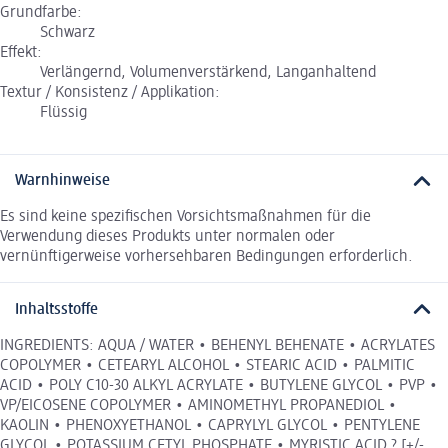
Grundfarbe:
Schwarz
Effekt:
Verlängernd, Volumenverstärkend, Langanhaltend
Textur / Konsistenz / Applikation:
Flüssig
Warnhinweise
Es sind keine spezifischen Vorsichtsmaßnahmen für die
Verwendung dieses Produkts unter normalen oder
vernünftigerweise vorhersehbaren Bedingungen erforderlich.
Inhaltsstoffe
INGREDIENTS: AQUA / WATER • BEHENYL BEHENATE • ACRYLATES
COPOLYMER • CETEARYL ALCOHOL • STEARIC ACID • PALMITIC
ACID • POLY C10-30 ALKYL ACRYLATE • BUTYLENE GLYCOL • PVP •
VP/EICOSENE COPOLYMER • AMINOMETHYL PROPANEDIOL •
KAOLIN • PHENOXYETHANOL • CAPRYLYL GLYCOL • PENTYLENE
GLYCOL • POTASSIUM CETYL PHOSPHATE • MYRISTIC ACID ? [+/-