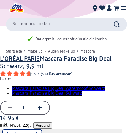
Suchen und finden
Dauerpreis - dauerhaft günstig einkaufen
Startseite
Make-up
Augen Make-up
Mascara
L'ORÉAL PARiS
Mascara Paradise Big Deal
Schwarz, 9,9 ml
4.7
(
438 Bewertungen
)
Farbe
Mascara Paradise Big Deal Waterproof Schwarz
Mascara Paradise Big Deal Schwarz
14,95 €
inkl. MwSt. zzgl.
Versand