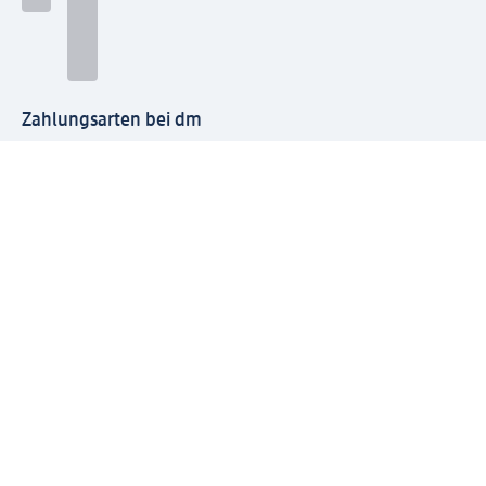
Zahlungsarten bei dm
Bei dm-med können die Zahlungsarten abweichen.
Mit dm verbinden
Jetzt die dm-App herunterladen