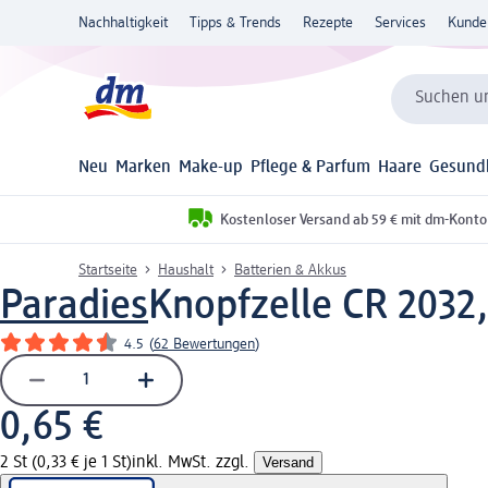
Nachhaltigkeit
Tipps & Trends
Rezepte
Services
Kunde
Suchen un
Neu
Marken
Make-up
Pflege & Parfum
Haare
Gesund
Kostenloser Versand ab 59 € mit dm-Konto
Startseite
Haushalt
Batterien & Akkus
Paradies
Knopfzelle CR 2032,
4.5
(
62 Bewertungen
)
0,65 €
2 St (0,33 € je 1 St)
inkl. MwSt. zzgl.
Versand