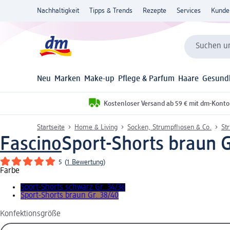
Nachhaltigkeit
Tipps & Trends
Rezepte
Services
Kunde
Suchen un
Neu
Marken
Make-up
Pflege & Parfum
Haare
Gesund
Kostenloser Versand ab 59 € mit dm-Konto
Startseite
Home & Living
Socken, Strumpfhosen & Co.
St
Fascino
Sport-Shorts braun Gr
5
(
1 Bewertung
)
Farbe
Sport-Shorts schwarz Gr. 34/36
Sport-Shorts braun Gr. 38/40
Konfektionsgröße