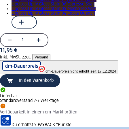
Lipgloss Lip IV Gloss Stain 06 Espresso Soak
Lipgloss Lip IV Gloss Stain 05 Mocha Me Wet
Lipgloss Lip IV Gloss Stain 04 Cocoa Quench
11,95 €
inkl. MwSt. zzgl.
Versand
dm-Dauerpreis
nicht erhöht seit 17.12.2024
In den Warenkorb
Lieferbar
Standardversand 2-3 Werktage
Verfügbarkeit in einem dm-Markt prüfen
Du erhältst
5 PAYBACK
°Punkte