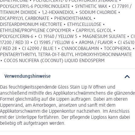
DIMETHICONE • POLYGLYCERYL- 6 POLYHYDROXYSTEARATE •
POLYGLYCERYL-6 POLYRICINOLEATE • SYNTHETIC WAX • CI 77891 /
TITANIUM DIOXIDE • 1,2-HEXANEDIOL • SODIUM CHLORIDE •
DICAPRYLYL CARBONATE • PHENOXYETHANOL •
DISTEARDIMONIUM HECTORITE • ETHYLCELLULOSE •
ETHYLENE/PROPYLENE COPOLYMER • CAPRYLYL GLYCOL •
POLYGLYCERIN-6 • CI 19140 / YELLOW 5 • MAGNESIUM SULFATE • CI
17200 / RED 33 • CI 15985 / YELLOW 6 • AROMA / FLAVOR • CI 45410
/ RED 28 • CI 42090 / BLUE 1 • CYANOCOBALAMIN • TOCOPHEROL •
PENTAERYTHRITYL TETRA-DI-T-BUTYL HYDROXYHYDROCINNAMATE
• COCOS NUCIFERA (COCONUT) LIQUID ENDOSPERM
Verwendungshinweise
Das feuchtigkeitsspendende Gloss Stain Lip IV öffnen und
anschließend mithilfe des Applikatorschwämmchens die glänzende
Formel gleichmäßig auf die Lippen auftragen. Dabei am oberen
Lippenrand, am Amorbogen, ansetzen und sanft mit dem
Applikatorschwamm die Lippenkontur nachziehen. Im Anschluss
mit der Unterlippe fortfahren. Der pflegende Lipgloss kann dabei
beliebig oft aufgetragen werden.