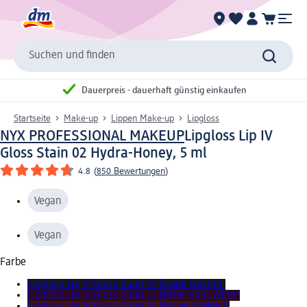
Suchen und finden
Dauerpreis - dauerhaft günstig einkaufen
Startseite
Make-up
Lippen Make-up
Lipgloss
NYX PROFESSIONAL MAKEUP
Lipgloss Lip IV
Gloss Stain 02 Hydra-Honey, 5 ml
4.8
(
850 Bewertungen
)
Vegan
Vegan
Farbe
Lipgloss Lip IV Gloss Stain 16 Grape Gushin'
Lipgloss Lip IV Gloss Stain 15 Water Bout Wine?
Lipgloss Lip IV Gloss Stain 14 Mauve N Moist!