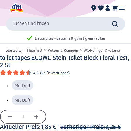
Suchen und finden
Dauerpreis - dauerhaft günstig einkaufen
Startseite
Haushalt
Putzen & Reinigen
WC-Reiniger & -Steine
toilet tapes ECO
WC-Stein Toilet Block Floral Fest,
2 St
4.6
(
57 Bewertungen
)
Mit Duft
Mit Duft
Aktueller Preis:
1,85 €
|
Vorheriger Preis:
3,25 €