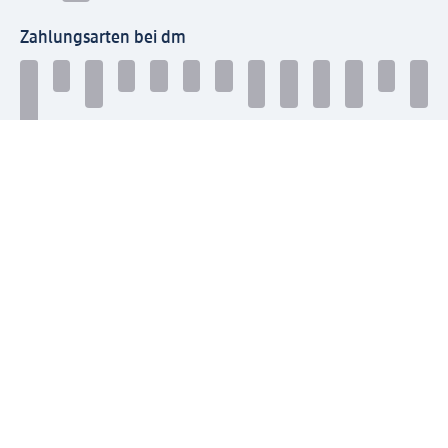
Zahlungsarten bei dm
Bei dm-med können die Zahlungsarten abweichen.
Mit dm verbinden
Jetzt die dm-App herunterladen