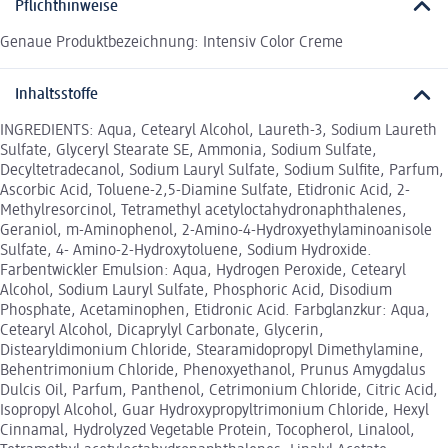
Pflichthinweise
Genaue Produktbezeichnung: Intensiv Color Creme
Inhaltsstoffe
INGREDIENTS: Aqua, Cetearyl Alcohol, Laureth-3, Sodium Laureth
Sulfate, Glyceryl Stearate SE, Ammonia, Sodium Sulfate,
Decyltetradecanol, Sodium Lauryl Sulfate, Sodium Sulfite, Parfum,
Ascorbic Acid, Toluene-2,5-Diamine Sulfate, Etidronic Acid, 2-
Methylresorcinol, Tetramethyl acetyloctahydronaphthalenes,
Geraniol, m-Aminophenol, 2-Amino-4-Hydroxyethylaminoanisole
Sulfate, 4- Amino-2-Hydroxytoluene, Sodium Hydroxide.
Farbentwickler Emulsion: Aqua, Hydrogen Peroxide, Cetearyl
Alcohol, Sodium Lauryl Sulfate, Phosphoric Acid, Disodium
Phosphate, Acetaminophen, Etidronic Acid. Farbglanzkur: Aqua,
Cetearyl Alcohol, Dicaprylyl Carbonate, Glycerin,
Distearyldimonium Chloride, Stearamidopropyl Dimethylamine,
Behentrimonium Chloride, Phenoxyethanol, Prunus Amygdalus
Dulcis Oil, Parfum, Panthenol, Cetrimonium Chloride, Citric Acid,
Isopropyl Alcohol, Guar Hydroxypropyltrimonium Chloride, Hexyl
Cinnamal, Hydrolyzed Vegetable Protein, Tocopherol, Linalool,