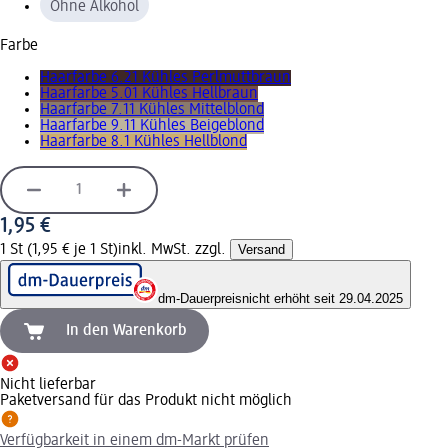
Ohne Alkohol
Farbe
Haarfarbe 6.21 Kühles Perlmuttbraun
Haarfarbe 5.01 Kühles Hellbraun
Haarfarbe 7.11 Kühles Mittelblond
Haarfarbe 9.11 Kühles Beigeblond
Haarfarbe 8.1 Kühles Hellblond
1,95 €
1 St (1,95 € je 1 St)
inkl. MwSt. zzgl.
Versand
dm-Dauerpreis
nicht erhöht seit 29.04.2025
In den Warenkorb
Nicht lieferbar
Paketversand für das Produkt nicht möglich
Verfügbarkeit in einem dm-Markt prüfen