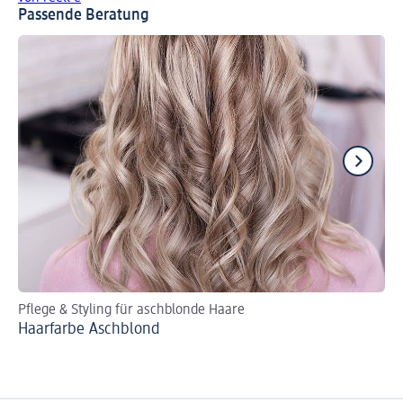
Passende Beratung
Pflege & Styling für aschblonde Haare
Pf
Haarfarbe Aschblond
Br