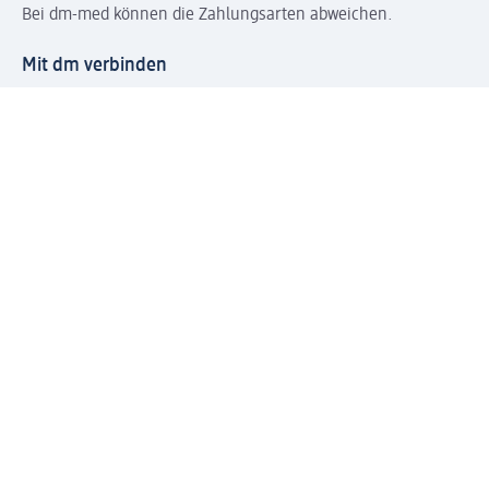
Bei dm-med können die Zahlungsarten abweichen.
Mit dm verbinden
Jetzt die dm-App herunterladen
Impressum dm
Datenschutz dm
Einwilligungsverwaltung
Nutzungsbedingungen
AGB dm
Vertrag widerrufen und Widerrufsbelehrung dm
Streitschlichtung
Entsorgung und Rücknahme von Elektro-Altgeräten und
Batterien