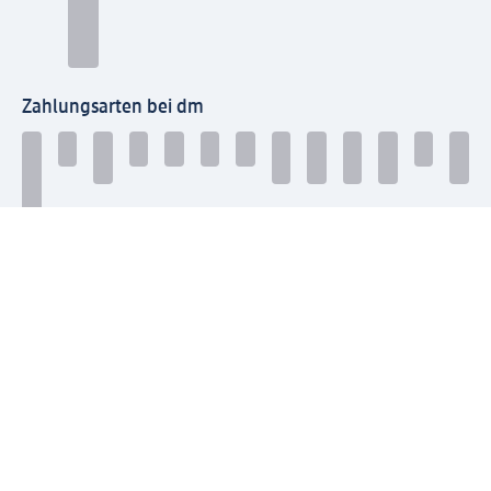
Zahlungsarten bei dm
Bei dm-med können die Zahlungsarten abweichen.
Mit dm verbinden
Jetzt die dm-App herunterladen