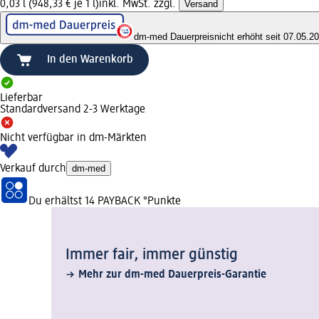
0,03 l (948,33 € je 1 l)
inkl. MwSt. zzgl.
Versand
dm-med Dauerpreis
nicht erhöht seit 07.05.2
In den Warenkorb
Lieferbar
Standardversand 2-3 Werktage
Nicht verfügbar in dm-Märkten
Verkauf durch
dm-med
Du erhältst
14 PAYBACK
°Punkte
Immer fair,­ immer günstig
Mehr zur dm-med Dauerpreis-Garantie