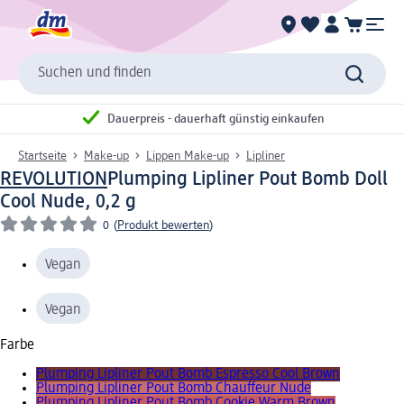
Suchen und finden
Dauerpreis - dauerhaft günstig einkaufen
Startseite
Make-up
Lippen Make-up
Lipliner
REVOLUTION
Plumping Lipliner Pout Bomb Doll
Cool Nude, 0,2 g
0
(
Produkt bewerten
)
Vegan
Vegan
Farbe
Plumping Lipliner Pout Bomb Espresso Cool Brown
Plumping Lipliner Pout Bomb Chauffeur Nude
Plumping Lipliner Pout Bomb Cookie Warm Brown