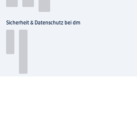
Sicherheit & Datenschutz bei dm
Zahlungsarten bei dm
Bei dm-med können die Zahlungsarten abweichen.