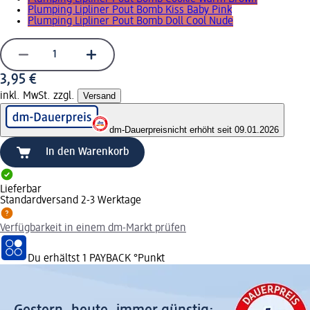
Plumping Lipliner Pout Bomb Kiss Baby Pink
Plumping Lipliner Pout Bomb Doll Cool Nude
3,95 €
inkl. MwSt. zzgl.
Versand
dm-Dauerpreis
nicht erhöht seit 09.01.2026
In den Warenkorb
Lieferbar
Standardversand 2-3 Werktage
Verfügbarkeit in einem dm-Markt prüfen
Du erhältst
1 PAYBACK
°Punkt