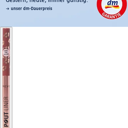
Gestern, heute, immer günstig:
unser dm-Dauerpreis