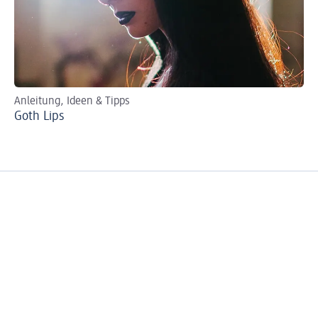
Anleitung, Ideen & Tipps
Per
Goth Lips
Ro