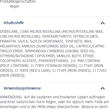
Produkteigenschaften:
Vegan
Inhaltsstoffe
DODECANE, CERA MICROCRISTALLINA (MICROCRYSTALLINE WAX,
CIRE MICROCRISTALLINE), PENTAERYTHRITYL TETRACOCOATE,
PARAFFIN, SILICA, GLYCOL MONTANATE, SYNTHETIC WAX,
HELIANTHUS ANNUUS (SUNFLOWER) SEED OIL, CAPRYLIC/CAPRIC
TRIGLYCERIDE, SIMMONDSIA CHINENSIS (JOJOBA) SEED OIL,
STYRENE/BUTADIENE COPOLYMER, VANILLYL BUTYL ETHER,
TOCOPHERYL ACETATE, PHENOXYETHANOL. [+/- MAY CONTAIN
(PEUT CONTENIR): CI 77891 (TITANIUM DIOXIDE), CI 77491 (IRON
OXIDES), CI 15850 (RED 6 LAKE), CI 77499 (IRON OXIDES), CI 77492
(IRON OXIDES)].
Verwendungshinweise
ANWENDUNG: Auf die sauberen und trockenen Lippen auftragen
und ihrer natürlichen Form folgen, oder für optisch mehr Fülle am
Amorbogen und in der Mitte etwas überzeichnen. Belasse es beim