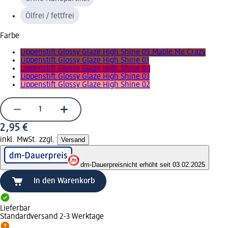
Ölfrei / fettfrei
Farbe
Lippenstift Glossy Glaze High Shine 05 Maple Me Crazy
Lippenstift Glossy Glaze High Shine 01
Lippenstift Glossy Glaze High Shine 04
Lippenstift Glossy Glaze High Shine 03
Lippenstift Glossy Glaze High Shine 02
2,95 €
inkl. MwSt. zzgl.
Versand
dm-Dauerpreis
nicht erhöht seit 03.02.2025
In den Warenkorb
Lieferbar
Standardversand 2-3 Werktage