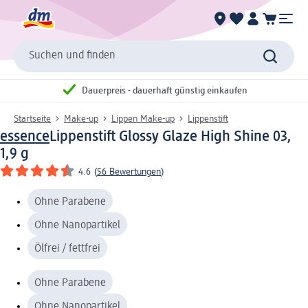
Suchen und finden
Dauerpreis - dauerhaft günstig einkaufen
Startseite
Make-up
Lippen Make-up
Lippenstift
essence
Lippenstift Glossy Glaze High Shine 03,
1,9 g
4.6
(
56 Bewertungen
)
Ohne Parabene
Ohne Nanopartikel
Ölfrei / fettfrei
Ohne Parabene
Ohne Nanopartikel