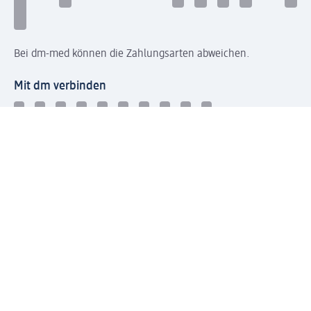
Bei dm-med können die Zahlungsarten abweichen.
Mit dm verbinden
Jetzt die dm-App herunterladen
Impressum dm
Datenschutz dm
Einwilligungsverwaltung
Nutzungsbedingungen
AGB dm
Vertrag widerrufen und Widerrufsbelehrung dm