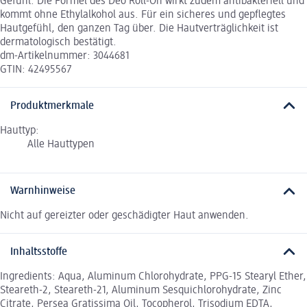
Gefühl. Die Formel des Deo Roll-On wirkt zudem antibakteriell und
kommt ohne Ethylalkohol aus. Für ein sicheres und gepflegtes
Hautgefühl, den ganzen Tag über. Die Hautverträglichkeit ist
dermatologisch bestätigt.
dm-Artikelnummer: 3044681
GTIN: 42495567
Produktmerkmale
Hauttyp:
Alle Hauttypen
Warnhinweise
Nicht auf gereizter oder geschädigter Haut anwenden.
Inhaltsstoffe
Ingredients: Aqua, Aluminum Chlorohydrate, PPG-15 Stearyl Ether,
Steareth-2, Steareth-21, Aluminum Sesquichlorohydrate, Zinc
Citrate, Persea Gratissima Oil, Tocopherol, Trisodium EDTA,