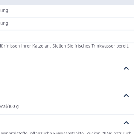
lung
lung
fnissen Ihrer Katze an. Stellen Sie frisches Trinkwasser bereit.
kcal/100 g.
neralstoffe, pflanzliche Eiweissextrakte, Zucker. *94% natürlich.