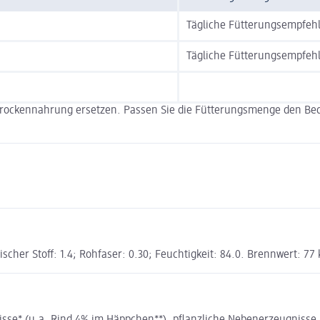
Tägliche Fütterungsempfeh
Tägliche Fütterungsempfeh
 Trockennahrung ersetzen. Passen Sie die Fütterungsmenge den Bedür
ischer Stoff: 1.4; Rohfaser: 0.30; Feuchtigkeit: 84.0. Brennwert: 77 
e* (u.a. Rind 4% im Häppchen**), pflanzliche Nebenerzeugnisse, Mi