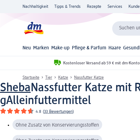
Nachhaltigkeit
Tipps & Trends
Rezepte
Services
Kunde
Suchen un
Neu
Marken
Make-up
Pflege & Parfum
Haare
Gesund
Kostenloser Versand ab 59 € mit dm-Konto
Startseite
Tier
Katze
Nassfutter Katze
Sheba
Nassfutter Katze mit 
g
Alleinfuttermittel
4.8
(
33 Bewertungen
)
Ohne Zusatz von Konservierungsstoffen