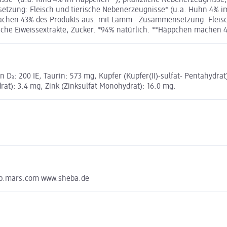
zung: Fleisch und tierische Nebenerzeugnisse* (u.a. Huhn 4% im 
 machen 43% des Produkts aus. mit Lamm - Zusammensetzung: Fleis
liche Eiweissextrakte, Zucker. *94% natürlich. **Häppchen machen 
D₃: 200 IE, Taurin: 573 mg, Kupfer (Kupfer(II)-sulfat- Pentahydrat):
at): 3.4 mg, Zink (Zinksulfat Monohydrat): 16.0 mg.
dep.mars.com www.sheba.de