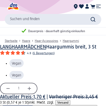
Suchen und finden
Dauerpreis - dauerhaft günstig einkaufen
Startseite
Haare
Haar-Accessoires
Haargummi
LANGHAARMÄDCHEN
Haargummis breit, 3 St
4.8
(
6 Bewertungen
)
Vegan
Vegan
Aktueller Preis:
1,70 €
|
Vorheriger Preis:
3,45 €
3 St (0,57 € je 1 St)
inkl. MwSt. zzgl.
Versand