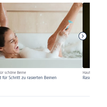
für schöne Beine
Hautirritaione
t für Schritt zu rasierten Beinen
Rasurbrand v