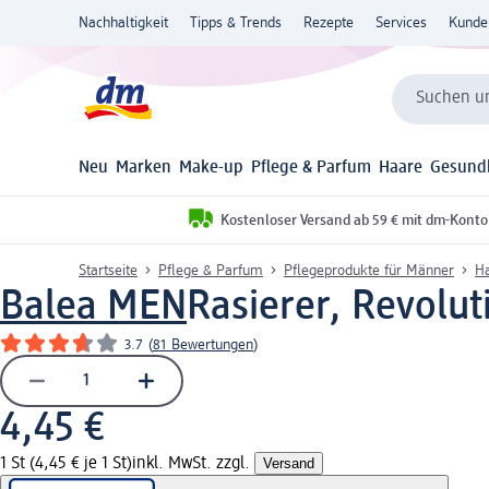
Nachhaltigkeit
Tipps & Trends
Rezepte
Services
Kunde
Suchen un
Neu
Marken
Make-up
Pflege & Parfum
Haare
Gesund
Kostenloser Versand ab 59 € mit dm-Konto
Startseite
Pflege & Parfum
Pflegeprodukte für Männer
Ha
Balea MEN
Rasierer, Revoluti
3.7
(
81 Bewertungen
)
4,45 €
1 St (4,45 € je 1 St)
inkl. MwSt. zzgl.
Versand