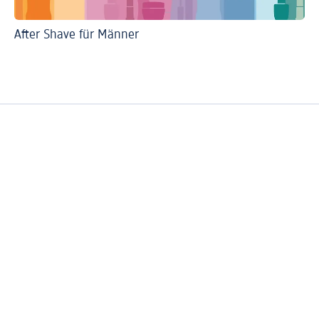
After Shave für Männer
Lo
Ra