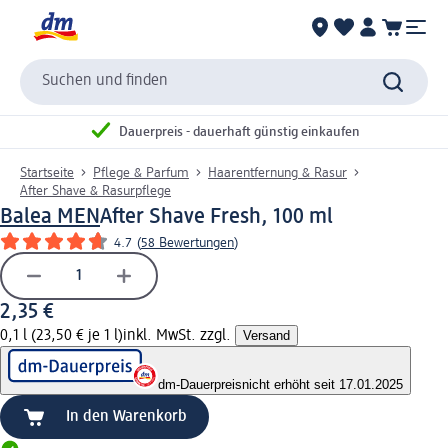
Suchen und finden
Dauerpreis - dauerhaft günstig einkaufen
Startseite
Pflege & Parfum
Haarentfernung & Rasur
After Shave & Rasurpflege
Balea MEN
After Shave Fresh, 100 ml
4.7
(
58 Bewertungen
)
2,35 €
0,1 l (23,50 € je 1 l)
inkl. MwSt. zzgl.
Versand
dm-Dauerpreis
nicht erhöht seit 17.01.2025
In den Warenkorb