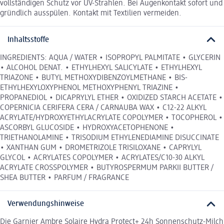
vollständigen Schutz vor UV-Strahlen. Bei Augenkontakt sofort und
gründlich ausspülen. Kontakt mit Textilien vermeiden.
Inhaltsstoffe
INGREDIENTS: AQUA / WATER • ISOPROPYL PALMITATE • GLYCERIN
• ALCOHOL DENAT. • ETHYLHEXYL SALICYLATE • ETHYLHEXYL
TRIAZONE • BUTYL METHOXYDIBENZOYLMETHANE • BIS-
ETHYLHEXYLOXYPHENOL METHOXYPHENYL TRIAZINE •
PROPANEDIOL • DICAPRYLYL ETHER • OXIDIZED STARCH ACETATE •
COPERNICIA CERIFERA CERA / CARNAUBA WAX • C12-22 ALKYL
ACRYLATE/HYDROXYETHYLACRYLATE COPOLYMER • TOCOPHEROL •
ASCORBYL GLUCOSIDE • HYDROXYACETOPHENONE •
TRIETHANOLAMINE • TRISODIUM ETHYLENEDIAMINE DISUCCINATE
• XANTHAN GUM • DROMETRIZOLE TRISILOXANE • CAPRYLYL
GLYCOL • ACRYLATES COPOLYMER • ACRYLATES/C10-30 ALKYL
ACRYLATE CROSSPOLYMER • BUTYROSPERMUM PARKII BUTTER /
SHEA BUTTER • PARFUM / FRAGRANCE
Verwendungshinweise
Die Garnier Ambre Solaire Hydra Protect+ 24h Sonnenschutz-Milch