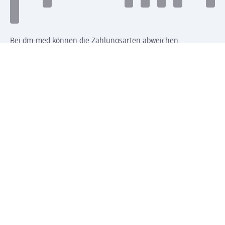
Bei dm-med können die Zahlungsarten abweichen.
Mit dm verbinden
Jetzt die dm-App herunterladen
Impressum dm
Datenschutz dm
Einwilligungsverwaltung
Nutzungsbedingungen
AGB dm
Vertrag widerrufen und Widerrufsbelehrung dm