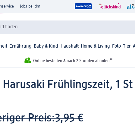
nservice
Jobs bei dm
d finden
heit
Ernährung
Baby & Kind
Haushalt
Home & Living
Foto
Tier
*
Online bestellen & nach 2 Stunden abholen
 Harusaki Frühlingszeit, 1 St
riger Preis:
3,95 €