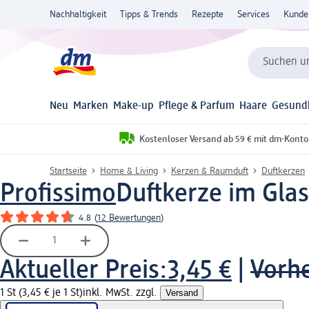
Nachhaltigkeit
Tipps & Trends
Rezepte
Services
Kunde
Suchen un
Neu
Marken
Make-up
Pflege & Parfum
Haare
Gesund
Kostenloser Versand ab 59 € mit dm-Konto
Startseite
Home & Living
Kerzen & Raumduft
Duftkerzen
Profissimo
Duftkerze im Glas
4.8
(
12 Bewertungen
)
Aktueller Preis:
3,45 €
|
Vorhe
1 St (3,45 € je 1 St)
inkl. MwSt. zzgl.
Versand