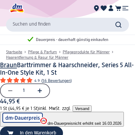
Suchen und finden
Dauerpreis - dauerhaft günstig einkaufen
Startseite
Pflege & Parfum
Pflegeprodukte für Männer
Haarentfernung & Rasur für Männer
Braun
Barttrimmer & Haarschneider, Series 5 All-
In-One Style Kit, 1 St
4.9
(
56 Bewertungen
)
44,95 €
1 St (44,95 € je 1 St)
inkl. MwSt. zzgl.
Versand
dm-Dauerpreis
nicht erhöht seit 16.03.2026
In den Warenkorb