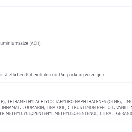
Aluminiumsalze (ACH)
ort ärztlichen Rat einholen und Verpackung vorzeigen.
NCE), TETRAMETHYLACETYLOCTAHYDRO NAPHTHALENES (OTNE), LIM
L CINNAMAL, COUMARIN, LINALOOL, CITRUS LIMON PEEL OIL, VANIL
 TRIMETHYLCYCLOPENTENYL METHYLISOPENTENOL, CITRAL, GERANI