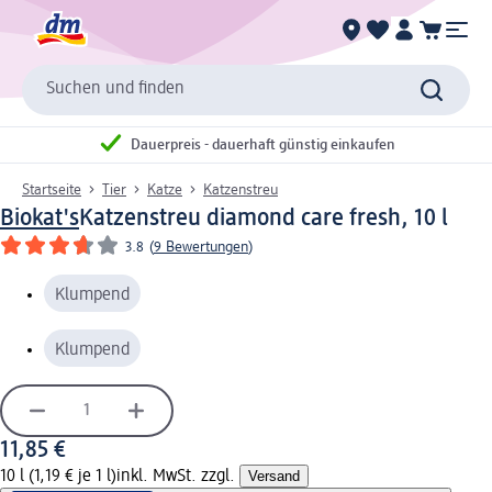
Suchen und finden
Dauerpreis - dauerhaft günstig einkaufen
Startseite
Tier
Katze
Katzenstreu
Biokat's
Katzenstreu diamond care fresh, 10 l
3.8
(
9 Bewertungen
)
Klumpend
Klumpend
11,85 €
10 l (1,19 € je 1 l)
inkl. MwSt. zzgl.
Versand