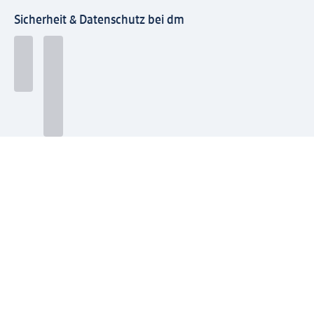
Sicherheit & Datenschutz bei dm
Zahlungsarten bei dm
Bei dm-med können die Zahlungsarten abweichen.
Mit dm verbinden