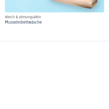
Weich & atmungsaktiv
Na
Musselinbettwäsche