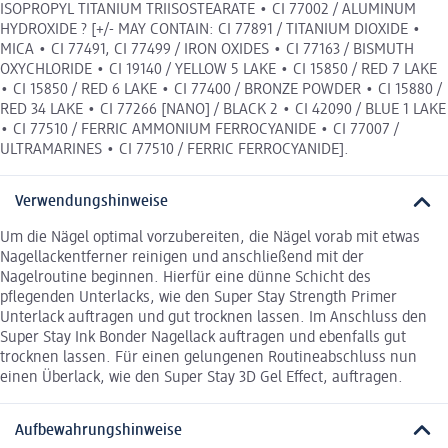
ISOPROPYL TITANIUM TRIISOSTEARATE • CI 77002 / ALUMINUM
HYDROXIDE ? [+/- MAY CONTAIN: CI 77891 / TITANIUM DIOXIDE •
MICA • CI 77491, CI 77499 / IRON OXIDES • CI 77163 / BISMUTH
OXYCHLORIDE • CI 19140 / YELLOW 5 LAKE • CI 15850 / RED 7 LAKE
• CI 15850 / RED 6 LAKE • CI 77400 / BRONZE POWDER • CI 15880 /
RED 34 LAKE • CI 77266 [NANO] / BLACK 2 • CI 42090 / BLUE 1 LAKE
• CI 77510 / FERRIC AMMONIUM FERROCYANIDE • CI 77007 /
ULTRAMARINES • CI 77510 / FERRIC FERROCYANIDE].
Verwendungshinweise
Um die Nägel optimal vorzubereiten, die Nägel vorab mit etwas
Nagellackentferner reinigen und anschließend mit der
Nagelroutine beginnen. Hierfür eine dünne Schicht des
pflegenden Unterlacks, wie den Super Stay Strength Primer
Unterlack auftragen und gut trocknen lassen. Im Anschluss den
Super Stay Ink Bonder Nagellack auftragen und ebenfalls gut
trocknen lassen. Für einen gelungenen Routineabschluss nun
einen Überlack, wie den Super Stay 3D Gel Effect, auftragen.
Aufbewahrungshinweise