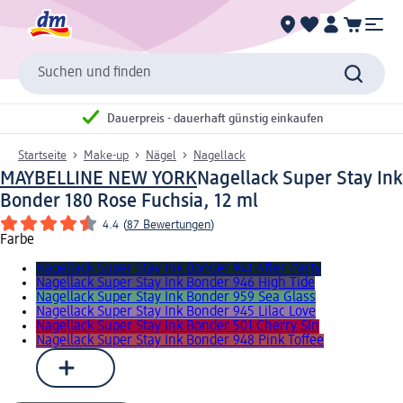
Suchen und finden
Dauerpreis - dauerhaft günstig einkaufen
Startseite
Make-up
Nägel
Nagellack
MAYBELLINE NEW YORK
Nagellack Super Stay Ink
Bonder 180 Rose Fuchsia, 12 ml
4.4
(
87 Bewertungen
)
Farbe
Nagellack Super Stay Ink Bonder 941 After Party
Nagellack Super Stay Ink Bonder 946 High Tide
Nagellack Super Stay Ink Bonder 959 Sea Glass
Nagellack Super Stay Ink Bonder 945 Lilac Love
Nagellack Super Stay Ink Bonder 501 Cherry Sin
Nagellack Super Stay Ink Bonder 948 Pink Toffee