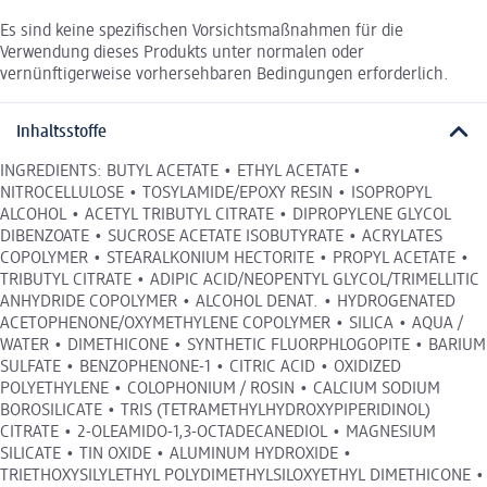
Es sind keine spezifischen Vorsichtsmaßnahmen für die
Verwendung dieses Produkts unter normalen oder
vernünftigerweise vorhersehbaren Bedingungen erforderlich.
Inhaltsstoffe
INGREDIENTS: BUTYL ACETATE • ETHYL ACETATE •
NITROCELLULOSE • TOSYLAMIDE/EPOXY RESIN • ISOPROPYL
ALCOHOL • ACETYL TRIBUTYL CITRATE • DIPROPYLENE GLYCOL
DIBENZOATE • SUCROSE ACETATE ISOBUTYRATE • ACRYLATES
COPOLYMER • STEARALKONIUM HECTORITE • PROPYL ACETATE •
TRIBUTYL CITRATE • ADIPIC ACID/NEOPENTYL GLYCOL/TRIMELLITIC
ANHYDRIDE COPOLYMER • ALCOHOL DENAT. • HYDROGENATED
ACETOPHENONE/OXYMETHYLENE COPOLYMER • SILICA • AQUA /
WATER • DIMETHICONE • SYNTHETIC FLUORPHLOGOPITE • BARIUM
SULFATE • BENZOPHENONE-1 • CITRIC ACID • OXIDIZED
POLYETHYLENE • COLOPHONIUM / ROSIN • CALCIUM SODIUM
BOROSILICATE • TRIS (TETRAMETHYLHYDROXYPIPERIDINOL)
CITRATE • 2-OLEAMIDO-1,3-OCTADECANEDIOL • MAGNESIUM
SILICATE • TIN OXIDE • ALUMINUM HYDROXIDE •
TRIETHOXYSILYLETHYL POLYDIMETHYLSILOXYETHYL DIMETHICONE •