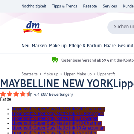
Nachhaltigkeit
Tipps & Trends
Rezepte
Services
Kunde
Suchen un
Neu
Marken
Make-up
Pflege & Parfum
Haare
Gesund
Kostenloser Versand ab 59 € mit dm-Konto
Startseite
Make-up
Lippen Make-up
Lippenstift
MAYBELLINE NEW YORK
Lipp
4.4
(
337 Bewertungen
)
Farbe
Lippenstift Super Stay Matte Ink 520 Champion
Lippenstift Super Stay Matte Ink 515 Renegade
Lippenstift Super Stay Matte Ink 50 voyager
Lippenstift Super Stay Matte Ink 510 Charmer
Lippenstift Super Stay Matte Ink 70 Amazonian
Lippenstift Super Stay Matte Ink 75 Fighter