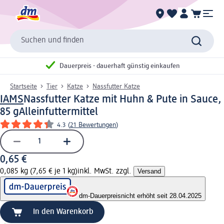
Suchen und finden
Dauerpreis - dauerhaft günstig einkaufen
Startseite
Tier
Katze
Nassfutter Katze
IAMS
Nassfutter Katze mit Huhn & Pute in Sauce,
85 g
Alleinfuttermittel
4.3
(
21 Bewertungen
)
0,65 €
0,085 kg (7,65 € je 1 kg)
inkl. MwSt. zzgl.
Versand
dm-Dauerpreis
nicht erhöht seit 28.04.2025
In den Warenkorb