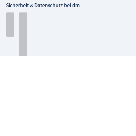
Sicherheit & Datenschutz bei dm
Zahlungsarten bei dm
Bei dm-med können die Zahlungsarten abweichen.
Mit dm verbinden