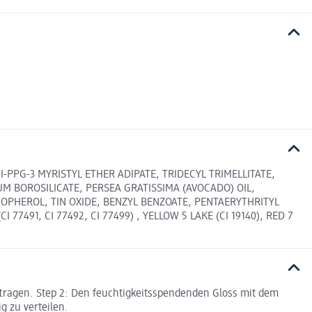
PPG-3 MYRISTYL ETHER ADIPATE, TRIDECYL TRIMELLITATE,
UM BOROSILICATE, PERSEA GRATISSIMA (AVOCADO) OIL,
OPHEROL, TIN OXIDE, BENZYL BENZOATE, PENTAERYTHRITYL
7491, CI 77492, CI 77499) , YELLOW 5 LAKE (CI 19140), RED 7
uftragen. Step 2: Den feuchtigkeitsspendenden Gloss mit dem
g zu verteilen.