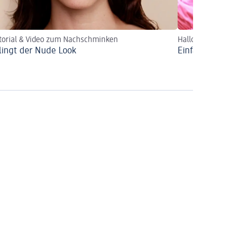
torial & Video zum Nachschminken
Halloween Loo
lingt der Nude Look
Einfache Hal