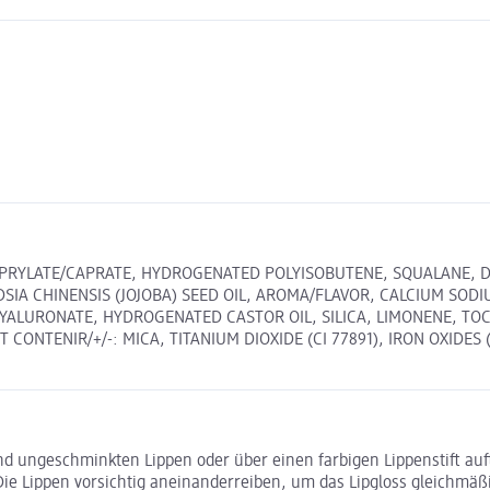
PRYLATE/CAPRATE, HYDROGENATED POLYISOBUTENE, SQUALANE, DI-
SIA CHINENSIS (JOJOBA) SEED OIL, AROMA/FLAVOR, CALCIUM SODI
ALURONATE, HYDROGENATED CASTOR OIL, SILICA, LIMONENE, TOC
ENIR/+/-: MICA, TITANIUM DIOXIDE (CI 77891), IRON OXIDES (CI 7
 und ungeschminkten Lippen oder über einen farbigen Lippenstift a
 Die Lippen vorsichtig aneinanderreiben, um das Lipgloss gleichmäßi