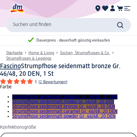
Suchen und finden
Dauerpreis - dauerhaft günstig einkaufen
Startseite
Home & Living
Socken, Strumpfhosen & Co.
Strumpfhosen & Leggings
Fascino
Strumpfhose seidenmatt bronze Gr.
46/48, 20 DEN, 1 St
5
(
2 Bewertungen
)
Farbe
Strumpfhose seidenmatt schwarz Gr. 46/48, 20 DEN
Strumpfhose seidenmatt mokka Gr. 46/48, 20 DEN
Strumpfhose seidenmatt bronze Gr. 46/48, 20 DEN
Strumpfhose seidenmatt caramel Gr. 46/48, 20 DEN
Strumpfhose seidenmatt powder Gr. 46/48, 20 DEN
Konfektionsgröße