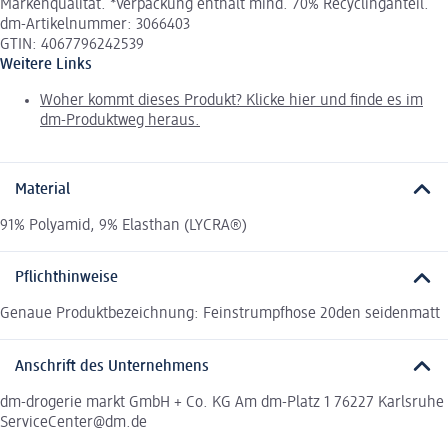
Markenqualität. *Verpackung enthält mind. 70% Recyclinganteil.
dm-Artikelnummer: 3066403
GTIN: 4067796242539
Weitere Links
Woher kommt dieses Produkt? Klicke hier und finde es im
dm-Produktweg heraus.
Material
91% Polyamid, 9% Elasthan (LYCRA®)
Pflichthinweise
Genaue Produktbezeichnung: Feinstrumpfhose 20den seidenmatt
Anschrift des Unternehmens
dm-drogerie markt GmbH + Co. KG Am dm-Platz 1 76227 Karlsruhe
ServiceCenter@dm.de