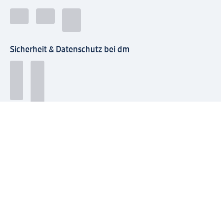
Sicherheit & Datenschutz bei dm
Zahlungsarten bei dm
Bei dm-med können die Zahlungsarten abweichen.