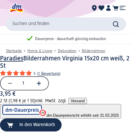
Suchen und finden
Dauerpreis - dauerhaft günstig einkaufen
Startseite
Home & Living
Dekoration
Bilderrahmen
Paradies
Bilderrahmen Virginia 15x20 cm weiß, 2
St
5
(
1 Bewertung
)
3,95 €
2 St (1,98 € je 1 St)
inkl. MwSt. zzgl.
Versand
dm-Dauerpreis
nicht erhöht seit 31.03.2025
In den Warenkorb