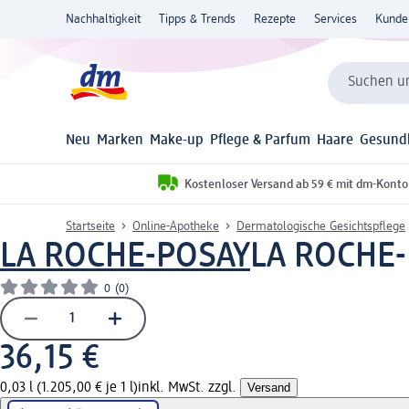
Nachhaltigkeit
Tipps & Trends
Rezepte
Services
Kunde
Suchen un
Neu
Marken
Make-up
Pflege & Parfum
Haare
Gesund
Kostenloser Versand ab 59 € mit dm-Konto
Startseite
Online-Apotheke
Dermatologische Gesichtspflege
LA ROCHE-POSAY
LA ROCHE-
0
(0)
36,15 €
0,03 l (1.205,00 € je 1 l)
inkl. MwSt. zzgl.
Versand