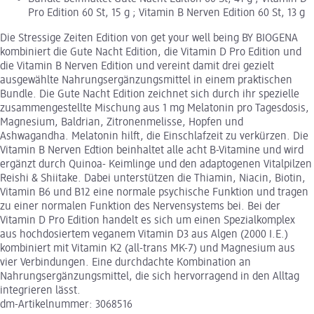
Pro Edition 60 St, 15 g ; Vitamin B Nerven Edition 60 St, 13 g
Die Stressige Zeiten Edition von get your well being BY BIOGENA
kombiniert die Gute Nacht Edition, die Vitamin D Pro Edition und
die Vitamin B Nerven Edition und vereint damit drei gezielt
ausgewählte Nahrungsergänzungsmittel in einem praktischen
Bundle. Die Gute Nacht Edition zeichnet sich durch ihr spezielle
zusammengestellte Mischung aus 1 mg Melatonin pro Tagesdosis,
Magnesium, Baldrian, Zitronenmelisse, Hopfen und
Ashwagandha. Melatonin hilft, die Einschlafzeit zu verkürzen. Die
Vitamin B Nerven Edtion beinhaltet alle acht B-Vitamine und wird
ergänzt durch Quinoa- Keimlinge und den adaptogenen Vitalpilzen
Reishi & Shiitake. Dabei unterstützen die Thiamin, Niacin, Biotin,
Vitamin B6 und B12 eine normale psychische Funktion und tragen
zu einer normalen Funktion des Nervensystems bei. Bei der
Vitamin D Pro Edition handelt es sich um einen Spezialkomplex
aus hochdosiertem veganem Vitamin D3 aus Algen (2000 I.E.)
kombiniert mit Vitamin K2 (all-trans MK-7) und Magnesium aus
vier Verbindungen. Eine durchdachte Kombination an
Nahrungsergänzungsmittel, die sich hervorragend in den Alltag
integrieren lässt.
dm-Artikelnummer: 3068516