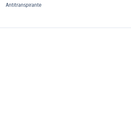
Antitranspirante
Na