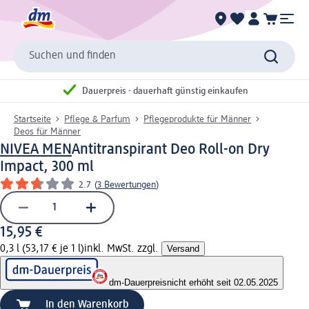
Suchen und finden
Dauerpreis - dauerhaft günstig einkaufen
Startseite
Pflege & Parfum
Pflegeprodukte für Männer
Deos für Männer
NIVEA MEN
Antitranspirant Deo Roll-on Dry
Impact, 300 ml
2.7
(
3 Bewertungen
)
15,95 €
0,3 l (53,17 € je 1 l)
inkl. MwSt. zzgl.
Versand
dm-Dauerpreis
nicht erhöht seit 02.05.2025
In den Warenkorb