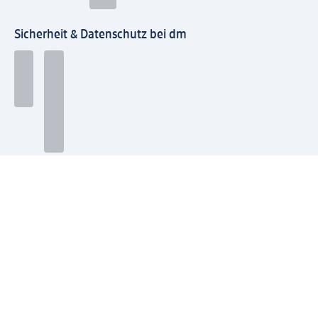
Sicherheit & Datenschutz bei dm
Zahlungsarten bei dm
Bei dm-med können die Zahlungsarten abweichen.
Mit dm verbinden