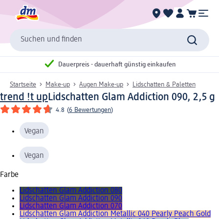
Suchen und finden
Dauerpreis - dauerhaft günstig einkaufen
Startseite
Make-up
Augen Make-up
Lidschatten & Paletten
trend !t up
Lidschatten Glam Addiction 090, 2,5 g
4.8
(
6 Bewertungen
)
Vegan
Vegan
Farbe
Lidschatten Glam Addiction 080
Lidschatten Glam Addiction 090
Lidschatten Glam Addiction 070
Lidschatten Glam Addiction Metallic 040 Pearly Peach Gold