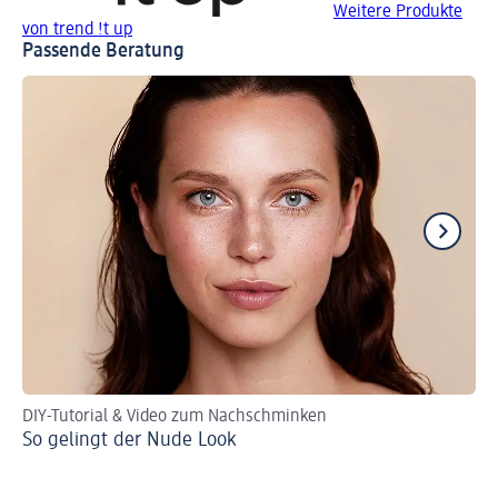
Weitere Produkte
von trend !t up
Passende Beratung
DIY-Tutorial & Video zum Nachschminken
Gu
So gelingt der Nude Look
Cu