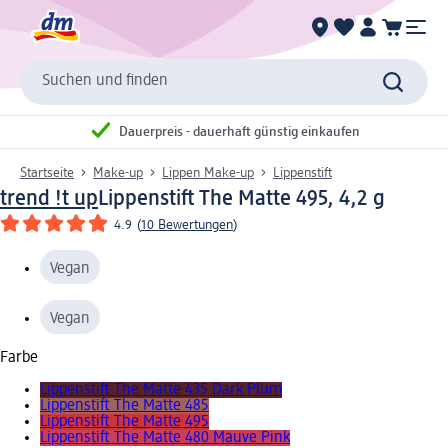
Suchen und finden
Dauerpreis - dauerhaft günstig einkaufen
Startseite
Make-up
Lippen Make-up
Lippenstift
trend !t up
Lippenstift The Matte 495, 4,2 g
4.9
(
10 Bewertungen
)
Vegan
Vegan
Farbe
Lippenstift The Matte 435 Dark Plum
Lippenstift The Matte 485
Lippenstift The Matte 495
Lippenstift The Matte 480 Mauve Pink