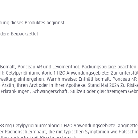
ndung dieses Produktes beginnst.
aden:
Beipackzettel
somalt, Ponceau 4R und Levomenthol. Packungsbeilage beachten. A
toff: Cetylpyridiniumchlorid 1 H2O Anwendungsgebiete: Zur unter
wellung einhergehen. Warnhinweise: Enthält Isomalt, Ponceau 4R
 Ärztin, Ihren Arzt oder in Ihrer Apotheke. Stand Mai 2024 Zu Ris
den Erkrankungen, Schwangerschaft, Stillzeit oder gleichzeitigem 
 0,33 mg Cetylpyridiniumchlorid 1 H2O Anwendungsgebiete: anginett
r Rachenschleimhaut, die mit typischen Symptomen wie Halsschm