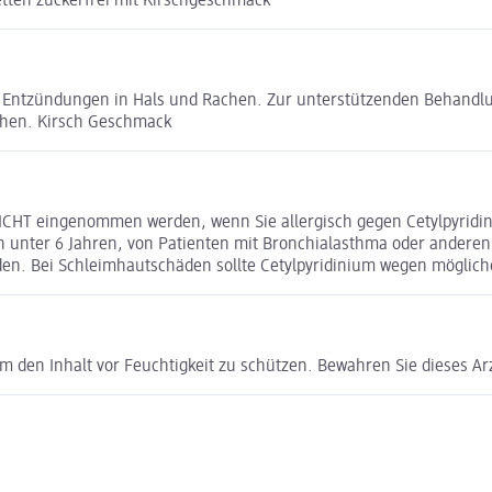
tten zuckerfrei mit Kirschgeschmack
Entzündungen in Hals und Rachen. Zur unterstützenden Behandlu
hen. Kirsch Geschmack
NICHT eingenommen werden, wenn Sie allergisch gegen Cetylpyridin
ern unter 6 Jahren, von Patienten mit Bronchialasthma oder ander
den. Bei Schleimhautschäden sollte Cetylpyridinium wegen mögli
m den Inhalt vor Feuchtigkeit zu schützen. Bewahren Sie dieses Ar