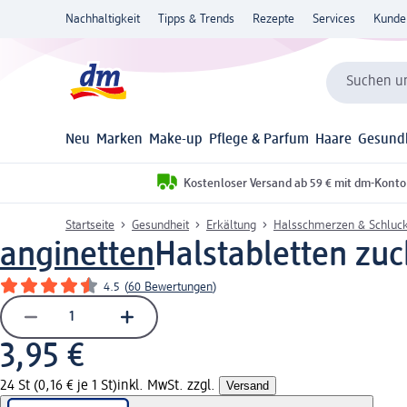
Nachhaltigkeit
Tipps & Trends
Rezepte
Services
Kunde
Suchen un
Neu
Marken
Make-up
Pflege & Parfum
Haare
Gesund
Kostenloser Versand ab 59 € mit dm-Konto
Startseite
Gesundheit
Erkältung
Halsschmerzen & Schluc
anginetten
Halstabletten zuc
4.5
(
60 Bewertungen
)
3,95 €
24 St (0,16 € je 1 St)
inkl. MwSt. zzgl.
Versand