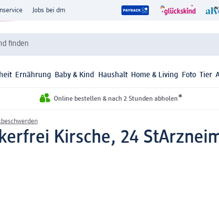
nservice
Jobs bei dm
d finden
heit
Ernährung
Baby & Kind
Haushalt
Home & Living
Foto
Tier
*
Online bestellen & nach 2 Stunden abholen
kbeschwerden
kerfrei Kirsche, 24 St
Arzneim