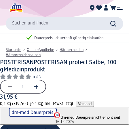
Suchen und finden
Dauerpreis - dauerhaft günstig einkaufen
Startseite
Online-Apotheke
Hämorrhoiden
Hämorrhoidensalben
POSTERISAN
POSTERISAN protect Salbe, 100
g
Medizinprodukt
0
(0)
31,95 €
0,1 kg (319,50 € je 1 kg)
inkl. MwSt. zzgl.
Versand
dm-med Dauerpreis
nicht erhöht seit
16.12.2025