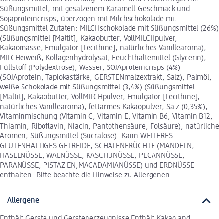
Süßungsmittel, mit gesalzenem Karamell-Geschmack und
Sojaproteincrisps, überzogen mit Milchschokolade mit
Süßungsmittel Zutaten: MILCHschokolade mit Süßungsmittel (26%)
(Süßungsmittel [Maltit], Kakaobutter, VollMILCHpulver,
Kakaomasse, Emulgator [Lecithine], natürliches Vanillearoma),
MILCHeiweiß, Kollagenhydrolysat, Feuchthaltemittel (Glycerin),
Füllstoff (Polydextrose), Wasser, SOJAproteincrisps (4%)
(SOJAprotein, Tapiokastärke, GERSTENmalzextrakt, Salz), Palmöl,
weiße Schokolade mit Süßungsmittel (3,4%) (Süßungsmittel
[Maltit], Kakaobutter, VollMILCHpulver, Emulgator [Lecithine],
natürliches Vanillearoma), fettarmes Kakaopulver, Salz (0,35%),
Vitaminmischung (Vitamin C, Vitamin E, Vitamin B6, Vitamin B12,
Thiamin, Riboflavin, Niacin, Pantothensäure, Folsäure), natürliche
Aromen, Süßungsmittel (Sucralose). Kann WEITERES
GLUTENHALTIGES GETREIDE, SCHALENFRÜCHTE (MANDELN,
HASELNÜSSE, WALNÜSSE, KASCHUNÜSSE, PECANNÜSSE,
PARANÜSSE, PISTAZIEN,MACADAMIANÜSSE) und ERDNÜSSE
enthalten. Bitte beachte die Hinweise zu Allergenen.
Allergene
Enthält Gerste und Gerstenerzeugnisse Enthält Kakao and