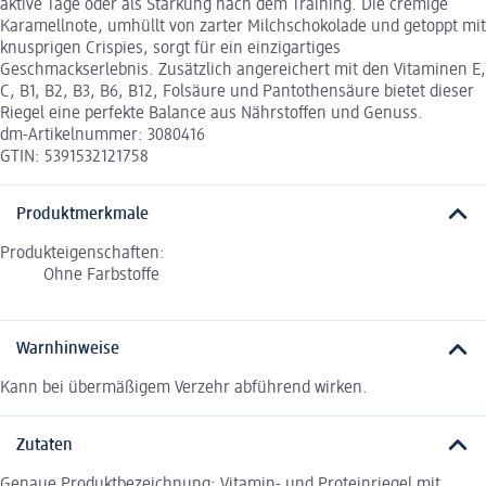
aktive Tage oder als Stärkung nach dem Training. Die cremige
Karamellnote, umhüllt von zarter Milchschokolade und getoppt mit
knusprigen Crispies, sorgt für ein einzigartiges
Geschmackserlebnis. Zusätzlich angereichert mit den Vitaminen E,
C, B1, B2, B3, B6, B12, Folsäure und Pantothensäure bietet dieser
Riegel eine perfekte Balance aus Nährstoffen und Genuss.
dm-Artikelnummer: 3080416
GTIN: 5391532121758
Produktmerkmale
Produkteigenschaften:
Ohne Farbstoffe
Warnhinweise
Kann bei übermäßigem Verzehr abführend wirken.
Zutaten
Genaue Produktbezeichnung: Vitamin- und Proteinriegel mit