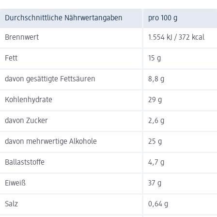
Durchschnittliche Nährwertangaben
pro 100 g
Brennwert
1.554 kJ / 372 kcal
Fett
15 g
davon gesättigte Fettsäuren
8,8 g
Kohlenhydrate
29 g
davon Zucker
2,6 g
davon mehrwertige Alkohole
25 g
Ballaststoffe
4,7 g
Eiweiß
37 g
Salz
0,64 g