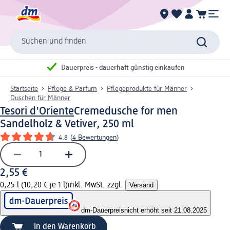
Suchen und finden
Dauerpreis - dauerhaft günstig einkaufen
Startseite
Pflege & Parfum
Pflegeprodukte für Männer
Duschen für Männer
Tesori d'Oriente
Cremedusche for men
Sandelholz & Vetiver, 250 ml
4.8
(
4 Bewertungen
)
2,55 €
0,25 l (10,20 € je 1 l)
inkl. MwSt. zzgl.
Versand
dm-Dauerpreis
nicht erhöht seit 21.08.2025
In den Warenkorb