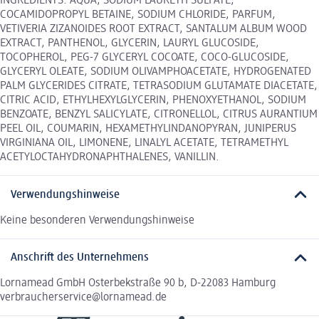
INGREDIENTS: AQUA, SODIUM LAURETH SULFATE,
COCAMIDOPROPYL BETAINE, SODIUM CHLORIDE, PARFUM,
VETIVERIA ZIZANOIDES ROOT EXTRACT, SANTALUM ALBUM WOOD
EXTRACT, PANTHENOL, GLYCERIN, LAURYL GLUCOSIDE,
TOCOPHEROL, PEG-7 GLYCERYL COCOATE, COCO-GLUCOSIDE,
GLYCERYL OLEATE, SODIUM OLIVAMPHOACETATE, HYDROGENATED
PALM GLYCERIDES CITRATE, TETRASODIUM GLUTAMATE DIACETATE,
CITRIC ACID, ETHYLHEXYLGLYCERIN, PHENOXYETHANOL, SODIUM
BENZOATE, BENZYL SALICYLATE, CITRONELLOL, CITRUS AURANTIUM
PEEL OIL, COUMARIN, HEXAMETHYLINDANOPYRAN, JUNIPERUS
VIRGINIANA OIL, LIMONENE, LINALYL ACETATE, TETRAMETHYL
ACETYLOCTAHYDRONAPHTHALENES, VANILLIN.
Verwendungshinweise
Keine besonderen Verwendungshinweise
Anschrift des Unternehmens
Lornamead GmbH Osterbekstraße 90 b, D-22083 Hamburg
verbraucherservice@lornamead.de