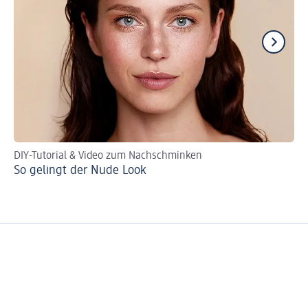
DIY-Tutorial & Video zum Nachschminken
Ma
So gelingt der Nude Look
We