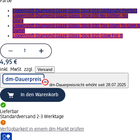
Farbe
Lippenstift Diamond Glaze Gloss Stick 050 Glitterally Perfect
Lippenstift Diamond Glaze Gloss Stick 010 No Glitter, No
Glory
Lippenstift Diamond Glaze Gloss Stick 030 Too Glam To Give A
Damn
Lippenstift Diamond Glaze Gloss Stick 020 Glow For It
4,95 €
inkl. MwSt. zzgl.
Versand
dm-Dauerpreis
nicht erhöht seit 28.07.2025
In den Warenkorb
Lieferbar
Standardversand 2-3 Werktage
Verfügbarkeit in einem dm-Markt prüfen