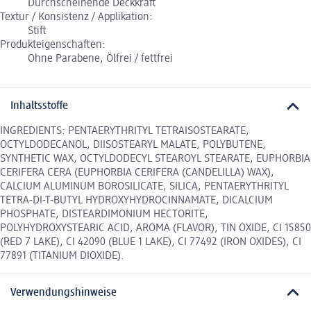
Durchscheinende Deckkraft
Textur / Konsistenz / Applikation:
Stift
Produkteigenschaften:
Ohne Parabene, Ölfrei / fettfrei
Inhaltsstoffe
INGREDIENTS: PENTAERYTHRITYL TETRAISOSTEARATE,
OCTYLDODECANOL, DIISOSTEARYL MALATE, POLYBUTENE,
SYNTHETIC WAX, OCTYLDODECYL STEAROYL STEARATE, EUPHORBIA
CERIFERA CERA (EUPHORBIA CERIFERA (CANDELILLA) WAX),
CALCIUM ALUMINUM BOROSILICATE, SILICA, PENTAERYTHRITYL
TETRA-DI-T-BUTYL HYDROXYHYDROCINNAMATE, DICALCIUM
PHOSPHATE, DISTEARDIMONIUM HECTORITE,
POLYHYDROXYSTEARIC ACID, AROMA (FLAVOR), TIN OXIDE, CI 15850
(RED 7 LAKE), CI 42090 (BLUE 1 LAKE), CI 77492 (IRON OXIDES), CI
77891 (TITANIUM DIOXIDE).
Verwendungshinweise