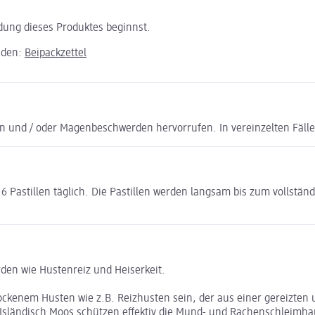
ndung dieses Produktes beginnst.
aden:
Beipackzettel
 und / oder Magenbeschwerden hervorrufen. In vereinzelten Fälle
Pastillen täglich. Die Pastillen werden langsam bis zum vollständig
den wie Hustenreiz und Heiserkeit.
kenem Husten wie z.B. Reizhusten sein, der aus einer gereizten u
sländisch Moos schützen effektiv die Mund- und Rachenschleimha