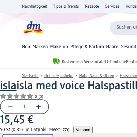
Nachhaltigkeit
Tipps & Trends
Rezepte
Services
Kunde
Suchen un
Neu
Marken
Make-up
Pflege & Parfum
Haare
Gesund
Kostenloser Versand ab 59 € mit dm-Konto
Startseite
Online-Apotheke
Hals, Nase & Ohren
Halsschm
isla
isla med voice Halspasti
0
(0)
15,45 €
50 St (0,31 € je 1 St)
inkl. MwSt. zzgl.
Versand