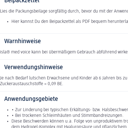
Beipackzettel
Lies die Packungsbeilage sorgfältig durch, bevor du mit der Anwe
Hier kannst Du den Beipackzettel als PDF bequem herunterl
Warnhinweise
isla® med voice kann bei übermäßigem Gebrauch abführend wirken
Verwendungshinweise
Je nach Bedarf lutschen Erwachsene und Kinder ab 6 Jahren bis zu 6 
Zuckeraustauschstoffe = 0,09 BE.
Anwendungsgebiete
• Zur Linderung bei typischen Erkältungs- bzw. Halsbeschwer
• Bei trockenen Schleimhäuten und Stimmbandreizungen.
Diese Beschwerden können u.a. Folge von unproduktivem troc
dem Hydrogel-Komplex mit Hyaluronsäure und pflanzlichem I